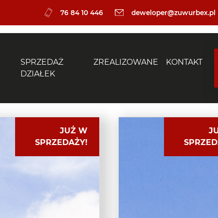
76 84 10 446
deweloper@zuwurbex.pl
SPRZEDAŻ
ZREALIZOWANE
KONTAKT
DZIAŁEK
JUŻ W
J
SPRZEDAŻY!
SPRZED