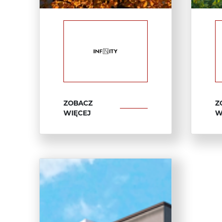
ZOBACZ
Z
WIĘCEJ
W