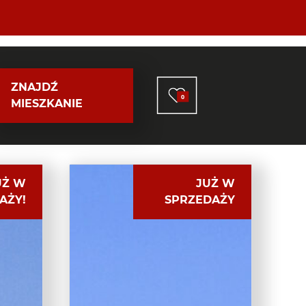
ZNAJDŹ
0
MIESZKANIE
UŻ W
JUŻ W
AŻY!
SPRZEDAŻY