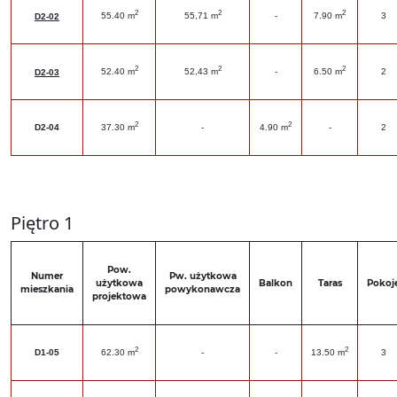
2
2
2
55.40 m
55,71 m
-
7.90 m
3
D2-02
2
2
2
52.40 m
52,43 m
-
6.50 m
2
D2-03
2
2
D2-04
37.30 m
-
4.90 m
-
2
Piętro 1
Pow.
Numer
Pw. użytkowa
użytkowa
Balkon
Taras
Pokoj
mieszkania
powykonawcza
projektowa
2
2
D1-05
62.30 m
-
-
13.50 m
3