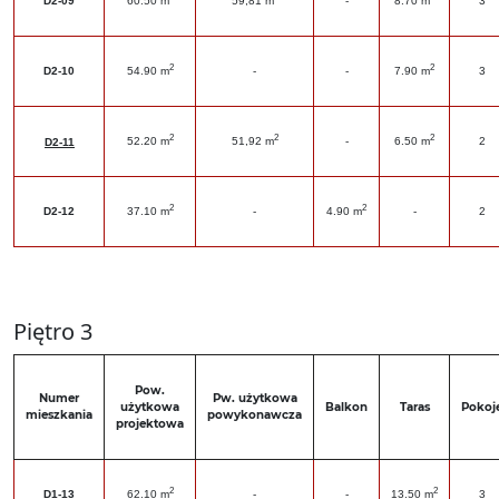
D2-09
60.50 m
59,81 m
-
8.70 m
3
2
2
D2-10
54.90 m
-
-
7.90 m
3
2
2
2
52.20 m
51,92 m
-
6.50 m
2
D2-11
2
2
D2-12
37.10 m
-
4.90 m
-
2
Piętro 3
Pow.
Numer
Pw. użytkowa
użytkowa
Balkon
Taras
Pokoj
mieszkania
powykonawcza
projektowa
2
2
D1-13
62.10 m
-
-
13.50 m
3