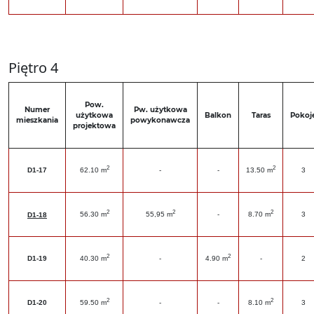
Piętro 4
Pow.
Numer
Pw. użytkowa
użytkowa
Balkon
Taras
Pokoj
mieszkania
powykonawcza
projektowa
2
2
D1-17
62.10 m
-
-
13.50 m
3
2
2
2
56.30 m
55,95 m
-
8.70 m
3
D1-18
2
2
D1-19
40.30 m
-
4.90 m
-
2
2
2
D1-20
59.50 m
-
-
8.10 m
3