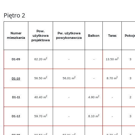
Piętro 2
Pow.
Numer
Pw. użytkowa
użytkowa
Balkon
Taras
Pokoj
mieszkania
powykonawcza
projektowa
2
2
D1-09
62.20 m
-
-
13.50 m
3
2
2
2
56.50 m
56,01 m
-
8.70 m
3
D1-10
2
2
D1-11
40.40 m
-
4.90 m
-
2
2
2
D1-12
59.70 m
-
8.10 m
-
3
2
2
2