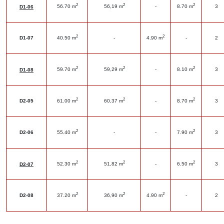
2
2
2
56.70 m
56,19 m
-
8.70 m
3
D1-06
2
2
D1-07
40.50 m
-
4.90 m
-
2
2
2
2
59.70 m
59,29 m
-
8.10 m
3
D1-08
2
2
2
D2-05
61.00 m
60,37 m
-
8.70 m
3
2
2
D2-06
55.40 m
-
-
7.90 m
3
2
2
2
52.30 m
51,82 m
-
6.50 m
3
D2-07
2
2
2
D2-08
37.20 m
36,90 m
4.90 m
-
2