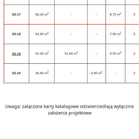
2
2
D2-17
60.40 m
-
-
8.70 m
3
2
2
D2-18
54.90 m
-
-
7.90 m
3
2
2
2
52.00 m
51,96 m
-
6.50 m
2
D2-19
2
2
D2-20
36.60 m
-
4.90 m
-
2
Uwaga: załączone karty katalogowe odzwierciedlają wyłącznie
założenia projektowe