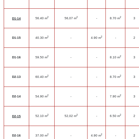
2
2
2
56.40 m
56,07 m
-
8.70 m
3
D1-14
2
2
D1-15
40.30 m
-
4.90 m
-
2
2
2
D1-16
59.50 m
-
-
8.10 m
3
2
2
D2-13
60.40 m
-
-
8.70 m
3
2
2
D2-14
54.90 m
-
-
7.90 m
3
2
2
2
52.10 m
52,02 m
-
6.50 m
2
D2-15
2
2
D2-16
37.00 m
-
4.90 m
-
2