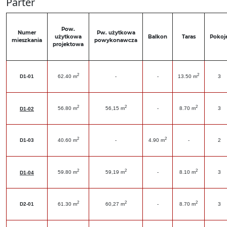
Parter
Pow.
Numer
Pw. użytkowa
użytkowa
Balkon
Taras
Pokoj
mieszkania
powykonawcza
projektowa
2
2
D1-01
62.40 m
-
-
13.50 m
3
2
2
2
56.80 m
56,15 m
-
8.70 m
3
D1-02
2
2
D1-03
40.60 m
-
4.90 m
-
2
2
2
2
59.80 m
59,19 m
-
8.10 m
3
D1-04
2
2
2
D2-01
61.30 m
60,27 m
-
8.70 m
3