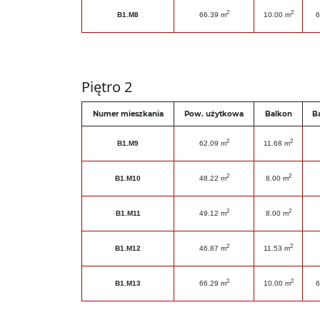
2
2
B1.M8
66.39 m
10.00 m
6
Piętro 2
Numer mieszkania
Pow. użytkowa
Balkon
B
2
2
B1.M9
62.09 m
11.68 m
2
2
B1.M10
48.22 m
8.00 m
2
2
B1.M11
49.12 m
8.00 m
2
2
B1.M12
46.87 m
11.53 m
2
2
B1.M13
66.29 m
10.00 m
6