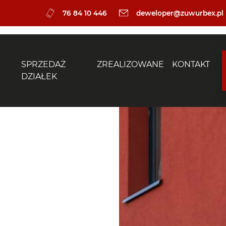
76 84 10 446
deweloper@zuwurbex.pl
SPRZEDAŻ
ZREALIZOWANE
KONTAKT
DZIAŁEK