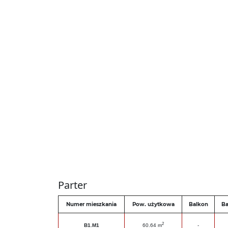
Parter
Numer mieszkania
Pow. użytkowa
Balkon
Ba
2
B1.M1
60.64 m
-