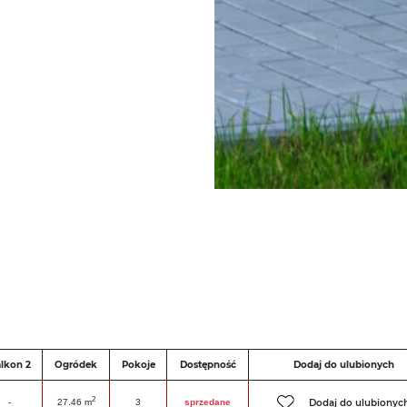
lkon 2
Ogródek
Pokoje
Dostępność
Dodaj do ulubionych
2
Dodaj do ulubionyc
-
27.46 m
3
sprzedane