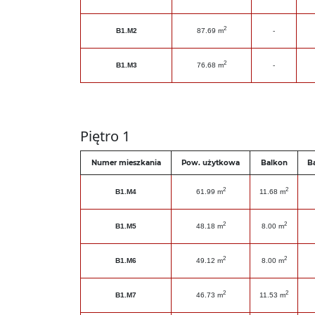
2
B1.M2
87.69 m
-
2
B1.M3
76.68 m
-
Piętro 1
Numer mieszkania
Pow. użytkowa
Balkon
B
2
2
B1.M4
61.99 m
11.68 m
2
2
B1.M5
48.18 m
8.00 m
2
2
B1.M6
49.12 m
8.00 m
2
2
B1.M7
46.73 m
11.53 m