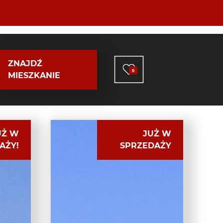
ZNAJDŹ
0
MIESZKANIE
UŻ W
JUŻ W
AŻY!
SPRZEDAŻY