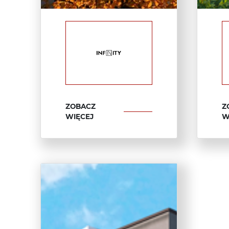
ZOBACZ
Z
WIĘCEJ
W