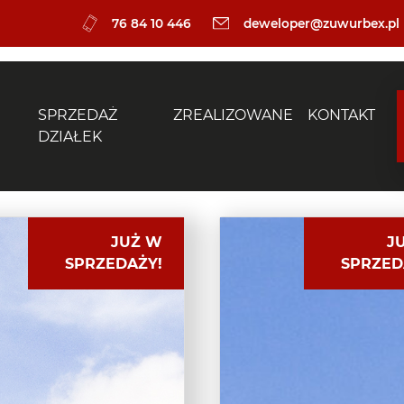
76 84 10 446
deweloper@zuwurbex.pl
SPRZEDAŻ
ZREALIZOWANE
KONTAKT
DZIAŁEK
JUŻ W
J
SPRZEDAŻY!
SPRZED