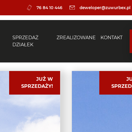
76 84 10 446
deweloper@zuwurbex.pl
SPRZEDAŻ
ZREALIZOWANE
KONTAKT
DZIAŁEK
JUŻ W
J
SPRZEDAŻY!
SPRZED