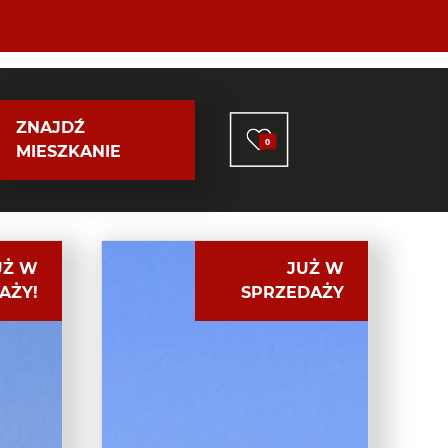
ZNAJDŹ
0
MIESZKANIE
UŻ W
JUŻ W
AŻY!
SPRZEDAŻY