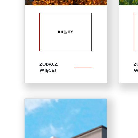
ZOBACZ
Z
WIĘCEJ
W